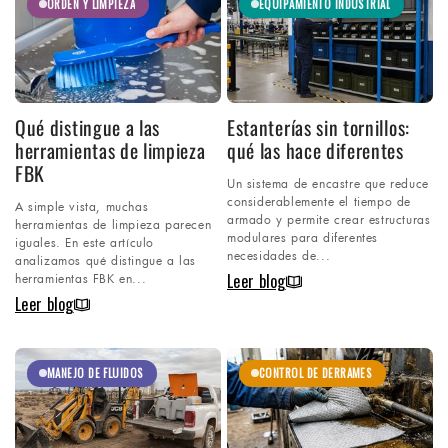
ORDEN Y LIMPIEZA
EQUIPAMIENTO INDUSTRIAL
Qué distingue a las
Estanterías sin tornillos:
herramientas de limpieza
qué las hace diferentes
FBK
Un sistema de encastre que reduce
considerablemente el tiempo de
A simple vista, muchas
armado y permite crear estructuras
herramientas de limpieza parecen
modulares para diferentes
iguales. En este artículo
necesidades de...
analizamos qué distingue a las
herramientas FBK en...
Leer blog
Leer blog
MANEJO DE FLUIDOS
CONTROL DE DERRAMES