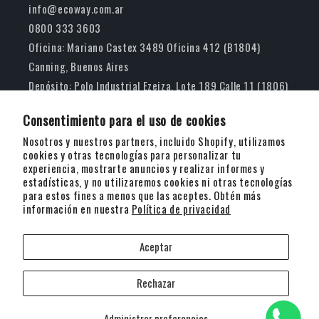
info@ecoway.com.ar
0800 333 3603
Oficina: Mariano Castex 3489 Oficina 412 (B1804)
Canning, Buenos Aires
Depósito: Polo Industrial Ezeiza, Lote 189 Calle 11 (1806)
Carlos Spegazzini, Buenos Aires
Consentimiento para el uso de cookies
AMTRADE S.R.L.
Nosotros y nuestros partners, incluido Shopify, utilizamos
cookies y otras tecnologías para personalizar tu
experiencia, mostrarte anuncios y realizar informes y
Facebook
Instagram
YouTube
estadísticas, y no utilizaremos cookies ni otras tecnologías
para estos fines a menos que las aceptes. Obtén más
información en nuestra
Política de privacidad
Suscribite a nuestras novedades y ofertas
Aceptar
Correo electrónico
Rechazar