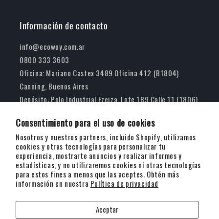
Información de contacto
info@ecoway.com.ar
0800 333 3603
Oficina: Mariano Castex 3489 Oficina 412 (B1804)
Canning, Buenos Aires
Depósito: Polo Industrial Ezeiza, Lote 189 Calle 11 (1806)
Carlos Spegazzini, Buenos Aires
Consentimiento para el uso de cookies
AMTRADE S.R.L.
Nosotros y nuestros partners, incluido Shopify, utilizamos
cookies y otras tecnologías para personalizar tu
experiencia, mostrarte anuncios y realizar informes y
Facebook
Instagram
YouTube
estadísticas, y no utilizaremos cookies ni otras tecnologías
para estos fines a menos que las aceptes. Obtén más
información en nuestra
Política de privacidad
Suscribite a nuestras novedades y ofertas
Aceptar
Correo electrónico