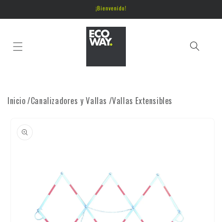
Ir
¡Bienvenido!
directamente
al contenido
Inicio
/
Canalizadores y Vallas
/
Vallas Extensibles
Ir
directamente
a la
información
del producto